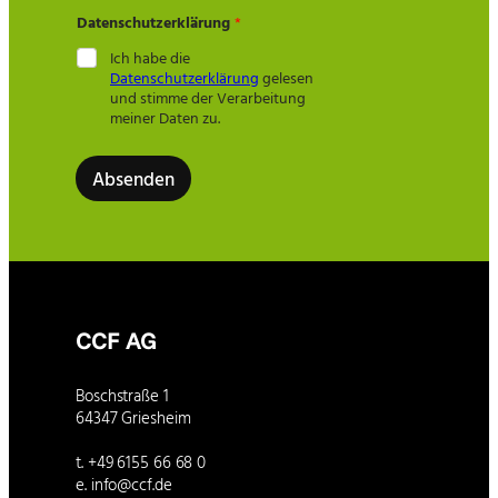
a
Datenschutzerklärung
*
c
h
Ich habe die
r
Datenschutzerklärung
gelesen
i
und stimme der Verarbeitung
c
meiner Daten zu.
h
t
Absenden
CCF AG
Boschstraße 1
64347 Griesheim
t. +49 6155 66 68 0
e. info@ccf.de