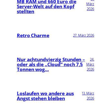
MB RAM und 660 Euro die
März
Server-Welt auf den Kopf
2026
stellten
Retro Charme
27. März 2026
Nur achtundvierzig Stunden –
24.
oder als die „Cloud“ noch 7,5
März
Tonnen wog…
2026
Loslaufen wo andere aus
13. März
Angst stehen bleiben
2026