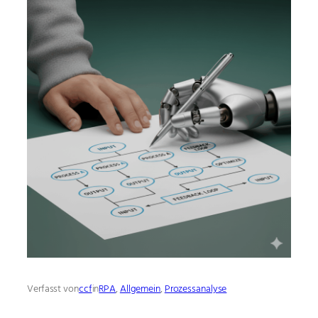
Verfasst von
ccf
in
RPA
, 
Allgemein
, 
Prozessanalyse